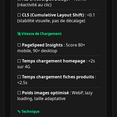
(réactivité au clic)
☐
CLS (Cumulative Layout Shift)
: <0.1
(stabilité visuelle, pas de décalage)
🚀 Vitesse de Chargement
☐
PageSpeed Insights
: Score 80+
mobile, 90+ desktop
☐
Temps chargement homepage
: <2s
sur 4G
☐
Temps chargement fiches produits
:
<2.5s
☐
Poids images optimisé
: WebP, lazy
loading, taille adaptative
🔧 Technique