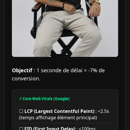
Objectif
: 1 seconde de délai = -7% de
conversion.
⚡ Core Web Vitals (Google)
☐
LCP (Largest Contentful Paint)
: <2.5s
(temps affichage élément principal)
☐
FID (First Input Delay)
: <100ms