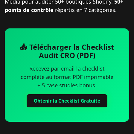
Media pour auditer 50+ boutiques Shopify.
50+
points de contrôle
répartis en 7 catégories.
📥 Télécharger la Checklist
Audit CRO (PDF)
Recevez par email la checklist
complète au format PDF imprimable
+ 5 case studies bonus.
Obtenir la Checklist Gratuite