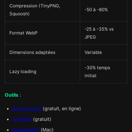
Compression (TinyPNG,
-50 à -80%
Squoosh)
-25 à -35% vs
Format WebP
JPEG
Dimensions adaptées
Variable
-30% temps
Lazy loading
initial
Outils
:
Squoosh.app
(gratuit, en ligne)
TinyPNG
(gratuit)
ImageOptim
(Mac)