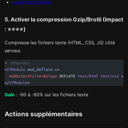
JavaScript Minifier
5. Activer la compression Gzip/Brotli (Impact
: ⭐⭐⭐⭐)
Compresse les fichiers texte (HTML, CSS, JS) côté
serveur.
# .htaccess
<
IfModule
 mod_deflate.c
>
  AddOutputFilterByType
 DEFLATE 
text/html
 text/css
 app
</
IfModule
>
Gain
: -60 à -80% sur les fichiers texte
Actions supplémentaires