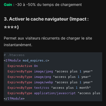
Gain
: -30 à -50% du temps de chargement
3. Activer le cache navigateur (Impact :
⭐⭐⭐⭐)
Permet aux visiteurs récurrents de charger le site
instantanément.
# .htaccess
<
IfModule
 mod_expires.c
>
  ExpiresActive
 On
  ExpiresByType
 image/jpeg
 "access plus 
1
 year"
  ExpiresByType
 image/png
 "access plus 
1
 year"
  ExpiresByType
 image/webp
 "access plus 
1
 year"
  ExpiresByType
 text/css
 "access plus 
1
 month"
  ExpiresByType
 application/javascript
 "access plus 
1
 
</
IfModule
>