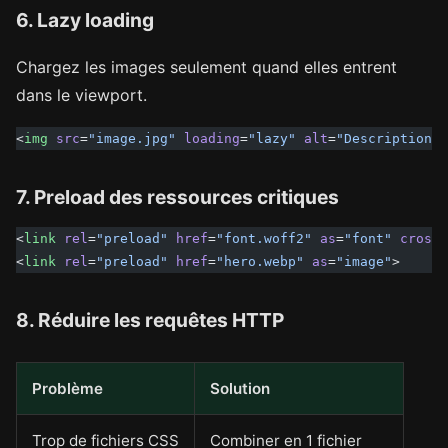
6. Lazy loading
Chargez les images seulement quand elles entrent
dans le viewport.
<
img
 src
=
"image.jpg"
 loading
=
"lazy"
 alt
=
"Description"
>
7. Preload des ressources critiques
<
link
 rel
=
"preload"
 href
=
"font.woff2"
 as
=
"font"
 crosso
<
link
 rel
=
"preload"
 href
=
"hero.webp"
 as
=
"image"
>
8. Réduire les requêtes HTTP
Problème
Solution
Trop de fichiers CSS
Combiner en 1 fichier