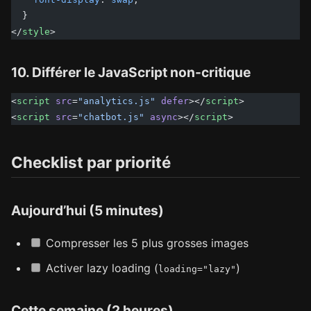
  }
</
style
>
10. Différer le JavaScript non-critique
<
script
 src
=
"analytics.js"
 defer
></
script
>
<
script
 src
=
"chatbot.js"
 async
></
script
>
Checklist par priorité
Aujourd’hui (5 minutes)
Compresser les 5 plus grosses images
Activer lazy loading (
)
loading="lazy"
Cette semaine (2 heures)