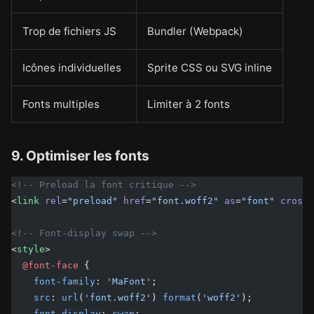
Trop de fichiers JS
Bundler (Webpack)
Icônes individuelles
Sprite CSS ou SVG inline
Fonts multiples
Limiter à 2 fonts
9. Optimiser les fonts
<!-- Preload la font critique -->
<
link
 rel
=
"preload"
 href
=
"font.woff2"
 as
=
"font"
 crosso
<!-- Font-display swap -->
<
style
>
  @font-face
 {
    font-family
: 
'MaFont'
;
    src
: 
url
(
'font.woff2'
) 
format
(
'woff2'
);
    font-display
: 
swap
;