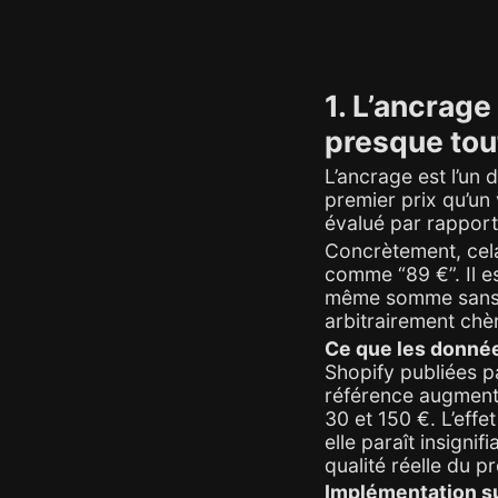
1. L’ancrage
presque tou
L’ancrage est l’un 
premier prix qu’un 
évalué par rapport 
Concrètement, cela
comme “89 €”. Il e
même somme sans p
arbitrairement chè
Ce que les donnée
Shopify publiées p
référence augmente
30 et 150 €. L’effe
elle paraît insigni
qualité réelle du pr
Implémentation su