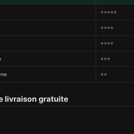
⭐⭐⭐⭐⭐
⭐⭐⭐⭐
⭐⭐⭐⭐
n
⭐⭐⭐
même
⭐⭐
 livraison gratuite