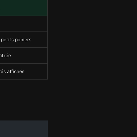
t
 petits paniers
entrée
vés affichés