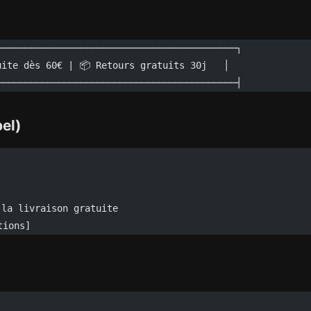
───────────────────────────────────────────┐
uite dès 60€ | 📦 Retours gratuits 30j   │
───────────────────────────────────────────┤
el)
 la livraison gratuite
tions]